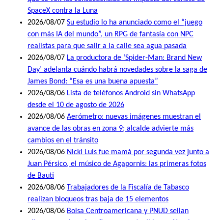
SpaceX contra la Luna
2026/08/07
Su estudio lo ha anunciado como el “juego
con más IA del mundo”, un RPG de fantasía con NPC
realistas para que salir a la calle sea agua pasada
2026/08/07
La productora de ‘Spider-Man: Brand New
Day’ adelanta cuándo habrá novedades sobre la saga de
James Bond: “Esa es una buena apuesta”
2026/08/06
Lista de teléfonos Android sin WhatsApp
desde el 10 de agosto de 2026
2026/08/06
Aerómetro: nuevas imágenes muestran el
avance de las obras en zona 9; alcalde advierte más
cambios en el tránsito
2026/08/06
Nicki Luis fue mamá por segunda vez junto a
Juan Pérsico, el músico de Agapornis: las primeras fotos
de Bauti
2026/08/06
Trabajadores de la Fiscalía de Tabasco
realizan bloqueos tras baja de 15 elementos
2026/08/06
Bolsa Centroamericana y PNUD sellan