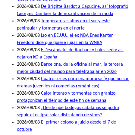
2026/08/08
De Brigitte Bardot a Capucine: así fotografió
Georges Dambier la democratización de la moda
2026/08/08
Temperaturas altas en el sur y este
peninsular y tormentas en el norte
2026/08/08
Lío en EE.UU.: el ex NBA Enes Kanter
Freedom dice que quiere jugar en la WNBA
2026/08/08
El ’escándalo’ de Raphael y Loles León: así
dejaron KO a España
2026/08/08
Barcelona, de la oficina al mar: la tercera
mejor ciudad del mundo para teletrabajar en 2026
2026/08/08
Cuatro series para enamorarse (y que no son
dramas juveniles ni comedias románticas)
2026/08/08
Calor intenso y tormentas con granizo
protagonizan el tiempo de este fin de semana
2026/08/08
¿Desde qué bodegas catalanas se podrá
seguir el eclipse solar disfrutando de vinos?
2026/08/08
El primer colono a juicio desde el 7 de
octubre