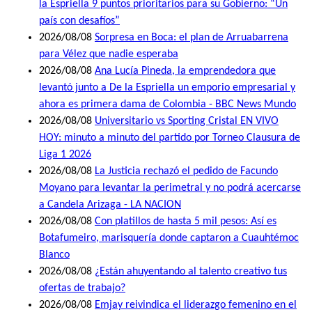
la Espriella 9 puntos prioritarios para su Gobierno: “Un
país con desafíos”
2026/08/08
Sorpresa en Boca: el plan de Arruabarrena
para Vélez que nadie esperaba
2026/08/08
Ana Lucía Pineda, la emprendedora que
levantó junto a De la Espriella un emporio empresarial y
ahora es primera dama de Colombia - BBC News Mundo
2026/08/08
Universitario vs Sporting Cristal EN VIVO
HOY: minuto a minuto del partido por Torneo Clausura de
Liga 1 2026
2026/08/08
La Justicia rechazó el pedido de Facundo
Moyano para levantar la perimetral y no podrá acercarse
a Candela Arizaga - LA NACION
2026/08/08
Con platillos de hasta 5 mil pesos: Así es
Botafumeiro, marisquería donde captaron a Cuauhtémoc
Blanco
2026/08/08
¿Están ahuyentando al talento creativo tus
ofertas de trabajo?
2026/08/08
Emjay reivindica el liderazgo femenino en el