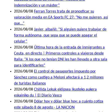
indemnización y un máster”
2026/08/08
Ferran Torres trata de pronosticar su
valoración media en EA Sports FC 27: “No me quieren, así
que…”
2026/08/08
Javier, albañil: “Si alguien quiere trabajar de
forma autónoma, que sepa que se puede apagar el
celular”
2026/08/08
Última hora de la entrada de inmigrantes a
Ceuta, en directo | Primeros controles a viajeros desde
Italia: “A los que no tenían DNI les han llevado a otra sala
para identificarles”
2026/08/08
El control de pasaportes impuesto por
Sánchez como castigo a Meloni afectará a 1,2 millones
de turistas italianos
2026/08/08
Chillida Lekuk eklipsea ikusteko aukera
eskainiko du | El Diario Vasco
2026/08/08
Dólar hoy y dólar blue hoy: a cuánto cotiza
este sábado 8 de agosto - LA NACION