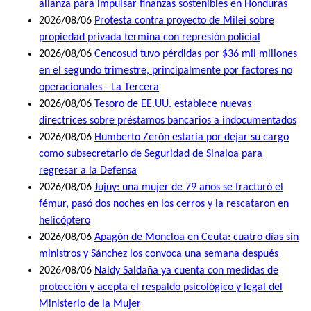
alianza para impulsar finanzas sostenibles en Honduras
2026/08/06
Protesta contra proyecto de Milei sobre
propiedad privada termina con represión policial
2026/08/06
Cencosud tuvo pérdidas por $36 mil millones
en el segundo trimestre, principalmente por factores no
operacionales - La Tercera
2026/08/06
Tesoro de EE.UU. establece nuevas
directrices sobre préstamos bancarios a indocumentados
2026/08/06
Humberto Zerón estaría por dejar su cargo
como subsecretario de Seguridad de Sinaloa para
regresar a la Defensa
2026/08/06
Jujuy: una mujer de 79 años se fracturó el
fémur, pasó dos noches en los cerros y la rescataron en
helicóptero
2026/08/06
Apagón de Moncloa en Ceuta: cuatro días sin
ministros y Sánchez los convoca una semana después
2026/08/06
Naldy Saldaña ya cuenta con medidas de
protección y acepta el respaldo psicológico y legal del
Ministerio de la Mujer