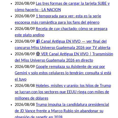
2026/08/09
Las tres formas de cargar la tarjeta SUBE y
cómo hacerlo - LA NACION
2026/08/09
1 temporada para ver: esta es la serie
escocesa más romántica para los fans del género
2026/08/09
Receta de cuy chactado: cómo se prepara
este plato andino
2026/08/09
📹 Canal Antigua EN VIVO — ver final del
concurso Miss Universo Guatemala 2026 por TV abierta
2026/08/09
🔴 VER Canal Antigua EN VIVO | Transmisión
del Miss Universo Guatemala 2026 en directo
2026/08/09
Google remplaza su Asistente de voz por
Gemini y solo estos celulares lo tendrán: consulta si está
el tuyo
2026/08/08
Hoteles, misiles y uranio: los hijos de Trump
se lucran con los sectores que EEUU riega con miles de
millones de dólares
2026/08/08
Trump impulsa la candidatura presidencial
de JD Vance frente a Marco Rubio sin abandonar su
obsesión de repetir en 2028