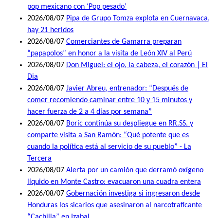
pop mexicano con ‘Pop pesado’
2026/08/07
Pipa de Grupo Tomza explota en Cuernavaca,
hay 21 heridos
2026/08/07
Comerciantes de Gamarra preparan
“papapolos” en honor a la visita de León XIV al Perú
2026/08/07
Don Miguel: el ojo, la cabeza, el corazón | El
Dia
2026/08/07
Javier Abreu, entrenador: “Después de
comer recomiendo caminar entre 10 y 15 minutos y
hacer fuerza de 2 a 4 días por semana”
2026/08/07
Boric continúa su despliegue en RR.SS. y
comparte visita a San Ramón: “Qué potente que es
cuando la política está al servicio de su pueblo” - La
Tercera
2026/08/07
Alerta por un camión que derramó oxígeno
líquido en Monte Castro: evacuaron una cuadra entera
2026/08/07
Gobernación investiga si ingresaron desde
Honduras los sicarios que asesinaron al narcotraficante
“Cachilla” en Izabal