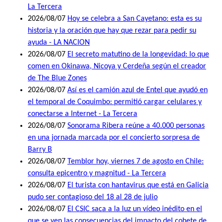
La Tercera
2026/08/07
Hoy se celebra a San Cayetano: esta es su
historia y la oración que hay que rezar para pedir su
ayuda - LA NACION
2026/08/07
El secreto matutino de la longevidad: lo que
comen en Okinawa, Nicoya y Cerdeña según el creador
de The Blue Zones
2026/08/07
Así es el camión azul de Entel que ayudó en
el temporal de Coquimbo: permitió cargar celulares y
conectarse a Internet - La Tercera
2026/08/07
Sonorama Ribera reúne a 40.000 personas
en una jornada marcada por el concierto sorpresa de
Barry B
2026/08/07
Temblor hoy, viernes 7 de agosto en Chile:
consulta epicentro y magnitud - La Tercera
2026/08/07
El turista con hantavirus que está en Galicia
pudo ser contagioso del 18 al 28 de julio
2026/08/07
El CSIC saca a la luz un vídeo inédito en el
que se ven las consecuencias del impacto del cohete de