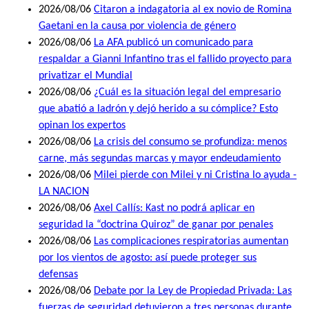
2026/08/06
Citaron a indagatoria al ex novio de Romina
Gaetani en la causa por violencia de género
2026/08/06
La AFA publicó un comunicado para
respaldar a Gianni Infantino tras el fallido proyecto para
privatizar el Mundial
2026/08/06
¿Cuál es la situación legal del empresario
que abatió a ladrón y dejó herido a su cómplice? Esto
opinan los expertos
2026/08/06
La crisis del consumo se profundiza: menos
carne, más segundas marcas y mayor endeudamiento
2026/08/06
Milei pierde con Milei y ni Cristina lo ayuda -
LA NACION
2026/08/06
Axel Callís: Kast no podrá aplicar en
seguridad la “doctrina Quiroz” de ganar por penales
2026/08/06
Las complicaciones respiratorias aumentan
por los vientos de agosto: así puede proteger sus
defensas
2026/08/06
Debate por la Ley de Propiedad Privada: Las
fuerzas de seguridad detuvieron a tres personas durante