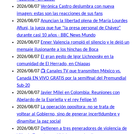
2026/08/07
Verónica Castro deslumbra con nueva
imagen: estas son las reacciones de sus fans
2026/08/07
Anuncian la libertad plena de María Lourdes
Afiuni, la jueza que fue “la presa personal de Chávez”
durante casi 10 años - BBC News Mundo
2026/08/07
Enner Valencia rompió el silencio y le dejó un
mensaje ilusionante a los hinchas de Boca
2026/08/07
El gran gesto de Igor Lichnovsky en la
comunidad de El Herrado, en Chiapas
2026/08/07
📺 Canales TV que transmiten México vs.
Canadá EN VIVO GRATIS por la semifinal del Premundial
Sub-20
2026/08/07
Javier Milei en Colombia: Reuniones con
Abelardo de la Espriella y el rey Felipe VI
2026/08/07
La operación opositora: no se trata de
voltear al Gobierno, sino de generar incertidumbre y
dinamitar la paz social
2026/08/07
Detienen a tres generadores de violencia de