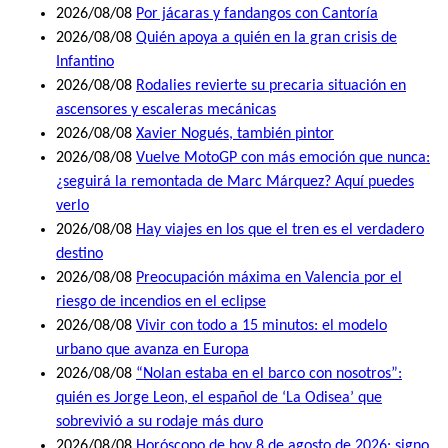
2026/08/08
Por jácaras y fandangos con Cantoría
2026/08/08
Quién apoya a quién en la gran crisis de
Infantino
2026/08/08
Rodalies revierte su precaria situación en
ascensores y escaleras mecánicas
2026/08/08
Xavier Nogués, también pintor
2026/08/08
Vuelve MotoGP con más emoción que nunca:
¿seguirá la remontada de Marc Márquez? Aquí puedes
verlo
2026/08/08
Hay viajes en los que el tren es el verdadero
destino
2026/08/08
Preocupación máxima en Valencia por el
riesgo de incendios en el eclipse
2026/08/08
Vivir con todo a 15 minutos: el modelo
urbano que avanza en Europa
2026/08/08
“Nolan estaba en el barco con nosotros”:
quién es Jorge Leon, el español de ‘La Odisea’ que
sobrevivió a su rodaje más duro
2026/08/08
Horóscopo de hoy 8 de agosto de 2026: signo