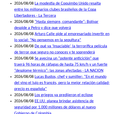
2026/08/08
La modestia de Coquimbo Unido resalta
entre los millonarios clubes brasileños de la Copa
Libertadores - La Tercera
2026/08/08
“Hasta siempre, comandante”: Bolívar
despide a Petro y dice que volverá
2026/08/08
Arturo Calle pide al empresariado invertir en
lo social: “No pensemos en la sepultura”
2026/08/08
De qué va ‘Insaciable’, la terrorífica película
de terror que seguro no conoces y te soprenderá
2026/08/08
Se avecina un “potente anticiclón” que
traerá 96 horas de ráfagas de hasta 75 km/h y un fuerte
“desplome térmico”: las zonas afectadas - LA NACION
2026/08/08
Lucas Bustos, chef y sumiller: “En el mundo
del vino el lujo es francés, pero la mejor relación calidad-
precio es española”
2026/08/08
Los griegos ya predijeron el eclipse
2026/08/08
EE.UU. planea brindar asistencia de
seguridad por 1.000 millones de dólares al nuevo
Gobierno de Colombia