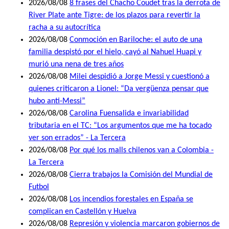
2026/08/08
8 frases del Chacho Coudet tras la derrota de
River Plate ante Tigre: de los plazos para revertir la
racha a su autocrítica
2026/08/08
Conmoción en Bariloche: el auto de una
familia despistó por el hielo, cayó al Nahuel Huapi y
murió una nena de tres años
2026/08/08
Milei despidió a Jorge Messi y cuestionó a
quienes criticaron a Lionel: “Da vergüenza pensar que
hubo anti-Messi”
2026/08/08
Carolina Fuensalida e invariabilidad
tributaria en el TC: “Los argumentos que me ha tocado
ver son errados” - La Tercera
2026/08/08
Por qué los malls chilenos van a Colombia -
La Tercera
2026/08/08
Cierra trabajos la Comisión del Mundial de
Futbol
2026/08/08
Los incendios forestales en España se
complican en Castellón y Huelva
2026/08/08
Represión y violencia marcaron gobiernos de