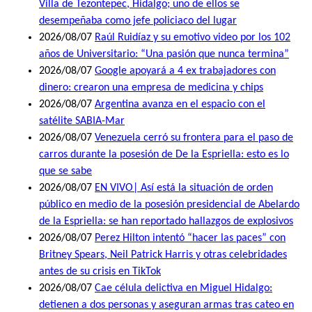
Villa de Tezontepec, Hidalgo; uno de ellos se
desempeñaba como jefe policiaco del lugar
2026/08/07
Raúl Ruidíaz y su emotivo video por los 102
años de Universitario: “Una pasión que nunca termina”
2026/08/07
Google apoyará a 4 ex trabajadores con
dinero: crearon una empresa de medicina y chips
2026/08/07
Argentina avanza en el espacio con el
satélite SABIA-Mar
2026/08/07
Venezuela cerró su frontera para el paso de
carros durante la posesión de De la Espriella: esto es lo
que se sabe
2026/08/07
EN VIVO| Así está la situación de orden
público en medio de la posesión presidencial de Abelardo
de la Espriella: se han reportado hallazgos de explosivos
2026/08/07
Perez Hilton intentó “hacer las paces” con
Britney Spears, Neil Patrick Harris y otras celebridades
antes de su crisis en TikTok
2026/08/07
Cae célula delictiva en Miguel Hidalgo:
detienen a dos personas y aseguran armas tras cateo en