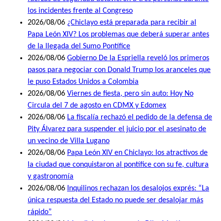
los incidentes frente al Congreso
2026/08/06
¿Chiclayo está preparada para recibir al
Papa León XIV? Los problemas que deberá superar antes
de la llegada del Sumo Pontífice
2026/08/06
Gobierno De la Espriella reveló los primeros
pasos para negociar con Donald Trump los aranceles que
le puso Estados Unidos a Colombia
2026/08/06
Viernes de fiesta, pero sin auto: Hoy No
Circula del 7 de agosto en CDMX y Edomex
2026/08/06
La fiscalía rechazó el pedido de la defensa de
Pity Álvarez para suspender el juicio por el asesinato de
un vecino de Villa Lugano
2026/08/06
Papa León XIV en Chiclayo: los atractivos de
la ciudad que conquistaron al pontífice con su fe, cultura
y gastronomía
2026/08/06
Inquilinos rechazan los desalojos exprés: “La
única respuesta del Estado no puede ser desalojar más
rápido”