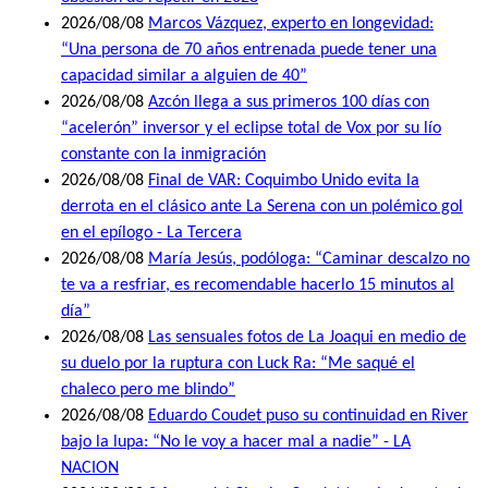
2026/08/08
Marcos Vázquez, experto en longevidad:
“Una persona de 70 años entrenada puede tener una
capacidad similar a alguien de 40”
2026/08/08
Azcón llega a sus primeros 100 días con
“acelerón” inversor y el eclipse total de Vox por su lío
constante con la inmigración
2026/08/08
Final de VAR: Coquimbo Unido evita la
derrota en el clásico ante La Serena con un polémico gol
en el epílogo - La Tercera
2026/08/08
María Jesús, podóloga: “Caminar descalzo no
te va a resfriar, es recomendable hacerlo 15 minutos al
día”
2026/08/08
Las sensuales fotos de La Joaqui en medio de
su duelo por la ruptura con Luck Ra: “Me saqué el
chaleco pero me blindo”
2026/08/08
Eduardo Coudet puso su continuidad en River
bajo la lupa: “No le voy a hacer mal a nadie” - LA
NACION