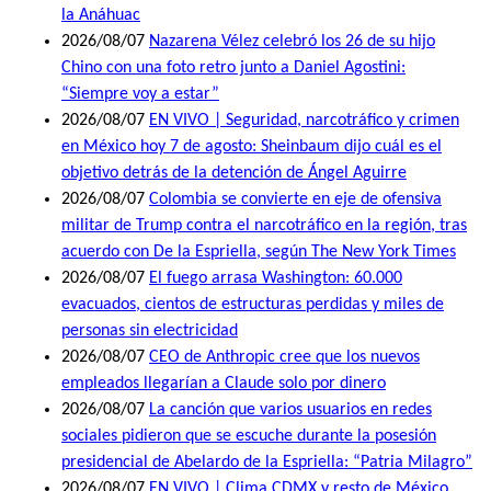
la Anáhuac
2026/08/07
Nazarena Vélez celebró los 26 de su hijo
Chino con una foto retro junto a Daniel Agostini:
“Siempre voy a estar”
2026/08/07
EN VIVO | Seguridad, narcotráfico y crimen
en México hoy 7 de agosto: Sheinbaum dijo cuál es el
objetivo detrás de la detención de Ángel Aguirre
2026/08/07
Colombia se convierte en eje de ofensiva
militar de Trump contra el narcotráfico en la región, tras
acuerdo con De la Espriella, según The New York Times
2026/08/07
El fuego arrasa Washington: 60.000
evacuados, cientos de estructuras perdidas y miles de
personas sin electricidad
2026/08/07
CEO de Anthropic cree que los nuevos
empleados llegarían a Claude solo por dinero
2026/08/07
La canción que varios usuarios en redes
sociales pidieron que se escuche durante la posesión
presidencial de Abelardo de la Espriella: “Patria Milagro”
2026/08/07
EN VIVO | Clima CDMX y resto de México