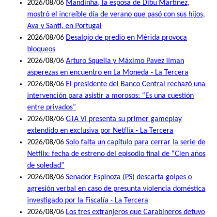
2026/08/06
Mandinha, la esposa de Dibu Martínez,
mostró el increíble día de verano que pasó con sus hijos,
Ava y Santi, en Portugal
2026/08/06
Desalojo de predio en Mérida provoca
bloqueos
2026/08/06
Arturo Squella y Máximo Pavez liman
asperezas en encuentro en La Moneda - La Tercera
2026/08/06
El presidente del Banco Central rechazó una
intervención para asistir a morosos: “Es una cuestión
entre privados”
2026/08/06
GTA VI presenta su primer gameplay
extendido en exclusiva por Netflix - La Tercera
2026/08/06
Solo falta un capítulo para cerrar la serie de
Netflix: fecha de estreno del episodio final de “Cien años
de soledad”
2026/08/06
Senador Espinoza (PS) descarta golpes o
agresión verbal en caso de presunta violencia doméstica
investigado por la Fiscalía - La Tercera
2026/08/06
Los tres extranjeros que Carabineros detuvo