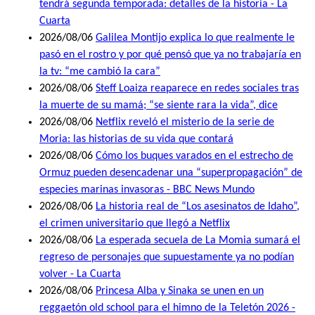
tendrá segunda temporada: detalles de la historia - La
Cuarta
2026/08/06
Galilea Montijo explica lo que realmente le
pasó en el rostro y por qué pensó que ya no trabajaría en
la tv: “me cambió la cara”
2026/08/06
Steff Loaiza reaparece en redes sociales tras
la muerte de su mamá; “se siente rara la vida”, dice
2026/08/06
Netflix reveló el misterio de la serie de
Moria: las historias de su vida que contará
2026/08/06
Cómo los buques varados en el estrecho de
Ormuz pueden desencadenar una “superpropagación” de
especies marinas invasoras - BBC News Mundo
2026/08/06
La historia real de “Los asesinatos de Idaho”,
el crimen universitario que llegó a Netflix
2026/08/06
La esperada secuela de La Momia sumará el
regreso de personajes que supuestamente ya no podían
volver - La Cuarta
2026/08/06
Princesa Alba y Sinaka se unen en un
reggaetón old school para el himno de la Teletón 2026 -